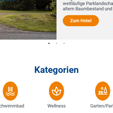
mgeben von
-...
Kategorien
chwimmbad
Wellness
Garten/Par