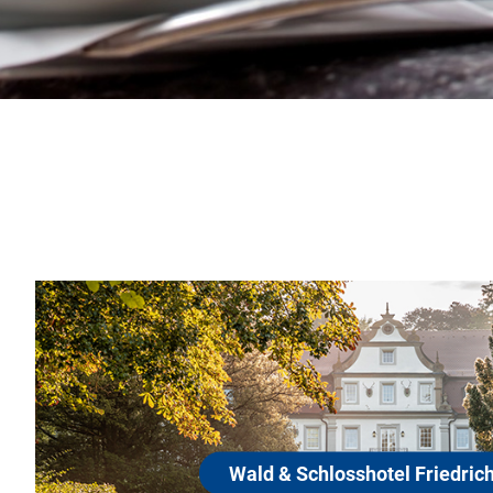
Wald & Schlosshotel Friedr
74639 Zweiflingen-Friedrichsruhe
Das Wald & Schlosshotel Friedrichsruhe zählt zu den f
Resorts Deutschlands und verbindet fürstliche Geschich
zeitgemäßem Luxus auf einzigartige Weise. Eingebettet