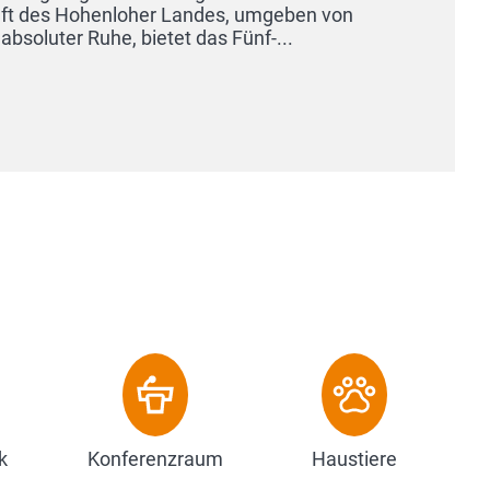
betritt
Fingers
Zu
k
Konferenzraum
Haustiere