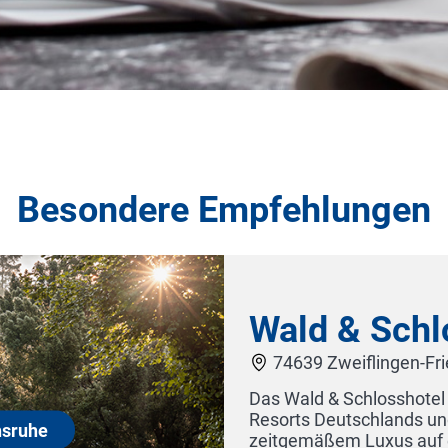
Besondere Empfehlungen
ichsruhe
ührenden
te mit
Bioho
 in die