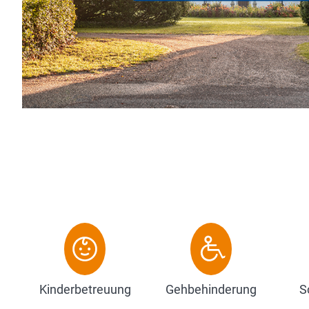
weitläufige Parklandschaft des Hohenloher Landes, u
altem Baumbestand und absoluter Ruhe, bietet das Fünf
Zum Hotel
Kinderbetreuung
Gehbehinderung
S