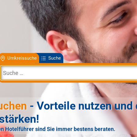
Umkreissuche
Suche
uchen
- Vorteile nutzen und 
stärken!
n Hotelführer sind Sie immer bestens beraten.