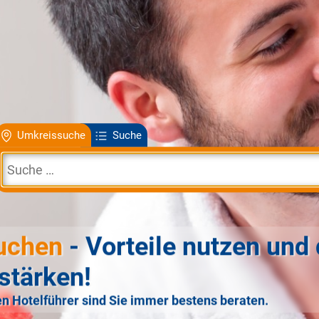
Umkreissuche
Suche
uchen
- Vorteile nutzen und 
stärken!
n Hotelführer sind Sie immer bestens beraten.