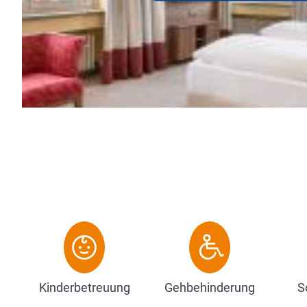
halt in unserer schönen, über 2000 Jahre alten
en wollen. Alle Sehenswü...
Kinderbetreuung
Gehbehinderung
S