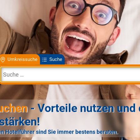
Umkreissuche
Suche
uchen
- Vorteile nutzen und 
stärken!
n Hotelführer sind Sie immer bestens beraten.