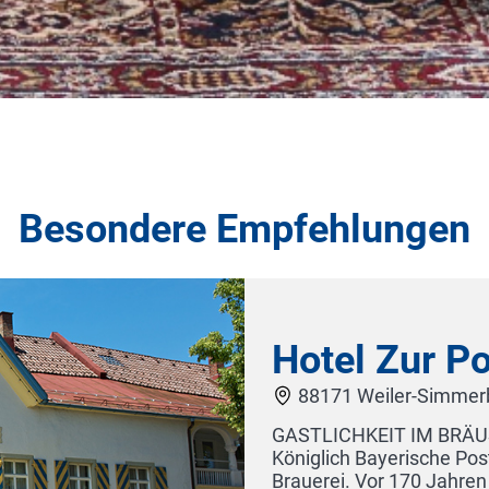
Besondere Empfehlungen
Zur Post
ler-Simmerberg
 IM BRÄUSTÜBLE Die Post in Weiler ist eine ehemals
erische Posthalterei und das Stammhaus der Post
 170 Jahren wurde hier schon PostBier gebraut,