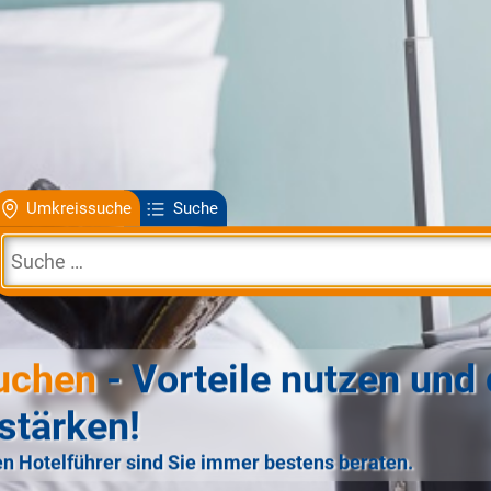
Umkreissuche
Suche
uchen
- Vorteile nutzen und 
stärken!
n Hotelführer sind Sie immer bestens beraten.