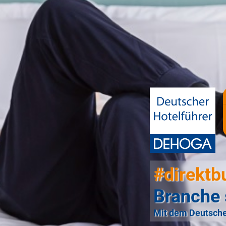
#direktb
Branche 
Mit dem Deutsche