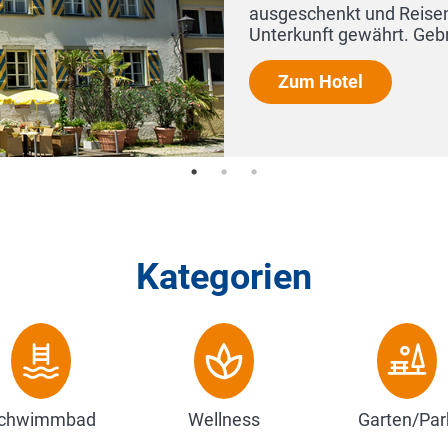
 und Reisenden mit der Postkutsche Verpflegung und
währt. Gebraut wird unser PostBier heute...
l
Kategorien
chwimmbad
Wellness
Garten/Par