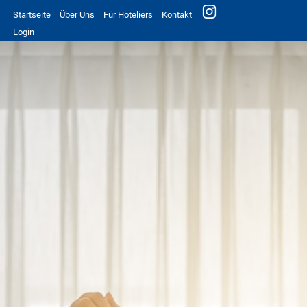
Startseite
Über Uns
Für Hoteliers
Kontakt
Login