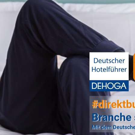
#direktb
Branche 
Mit dem Deutsche