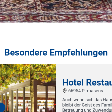
Besondere Empfehlungen
aurant Kunz
 in mehr als 70 Jahren stark entwickelt hat,
milienhotels erhalten. Sie genießen persönliche
ng, unsere erlesene Küche, den weitläufigen