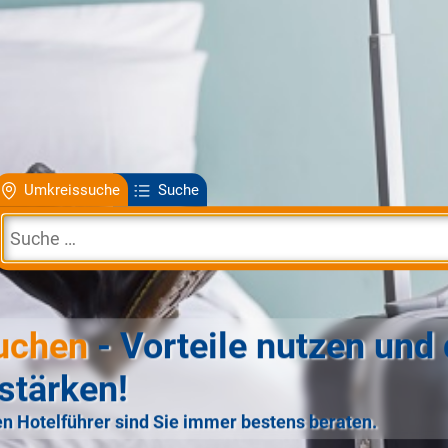
Umkreissuche
Suche
uchen
- Vorteile nutzen und 
stärken!
n Hotelführer sind Sie immer bestens beraten.