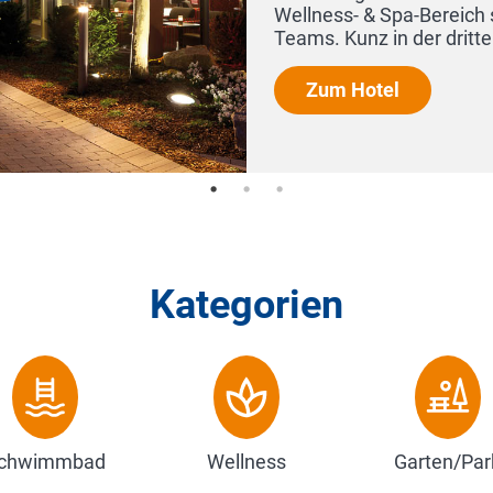
h sowie den Service unseres eingespielten
ten Gener...
Kategorien
chwimmbad
Wellness
Garten/Par