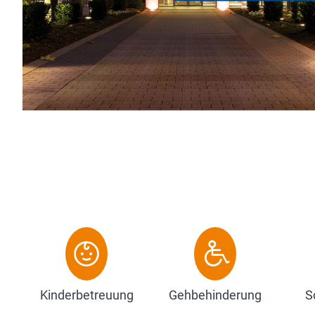
Wellness- & Spa-Bereic
Teams. Kunz in der drit
Zum Hotel
Kinderbetreuung
Gehbehinderung
S