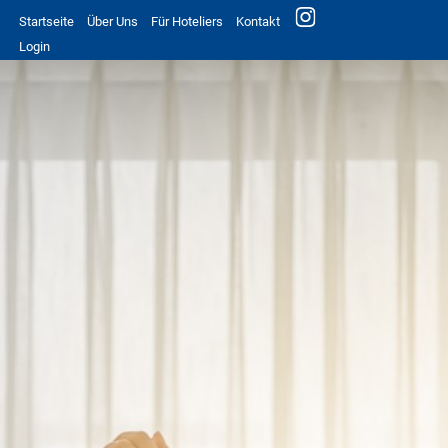
Startseite
Über Uns
Für Hoteliers
Kontakt
Login