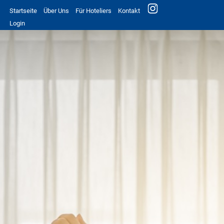
Startseite
Über Uns
Für Hoteliers
Kontakt
Login