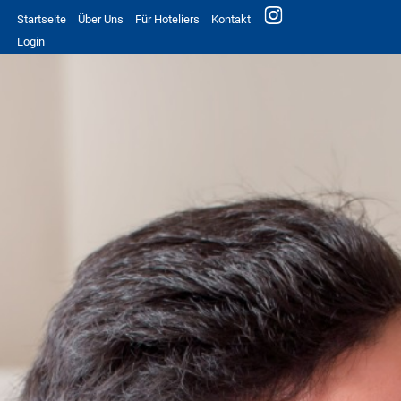
Startseite
Über Uns
Für Hoteliers
Kontakt
Login