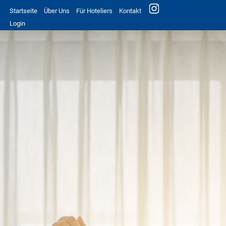
Startseite
Über Uns
Für Hoteliers
Kontakt
Login