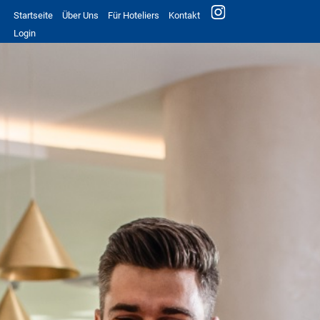
Startseite
Über Uns
Für Hoteliers
Kontakt
Login