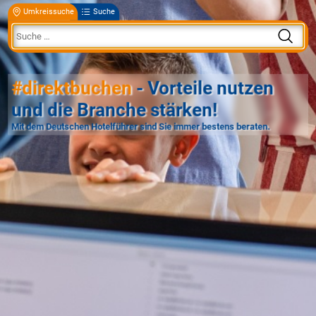
Umkreissuche
Suche
#direktbuchen
- Vorteile nutzen
und die Branche stärken!
Mit dem Deutschen Hotelführer sind Sie immer bestens beraten.