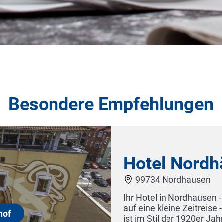
Besondere Empfehlungen
dhäuser Fürstenhof
n
sen - Checken Sie ein und begeben sich mit uns
reise - das gesamte Hotel "Nordhäuser Fürstenhof"
r Jahre ausgestattet. Es ist uns gelungen,