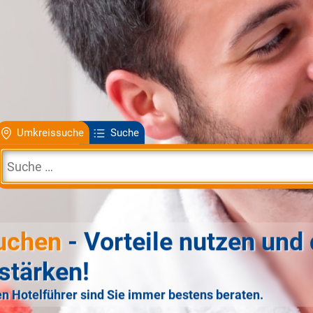
Umkreissuche
Suche
uchen
- Vorteile nutzen und 
stärken!
n Hotelführer sind Sie immer bestens beraten.