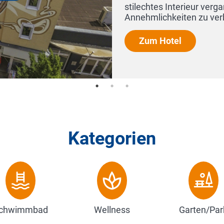
vergangener Zeiten mit den heutigen
verbinden, um so für S...
Kategorien
chwimmbad
Wellness
Garten/Par