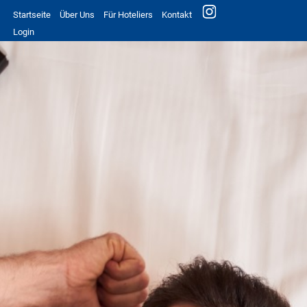
Startseite
Über Uns
Für Hoteliers
Kontakt
Login