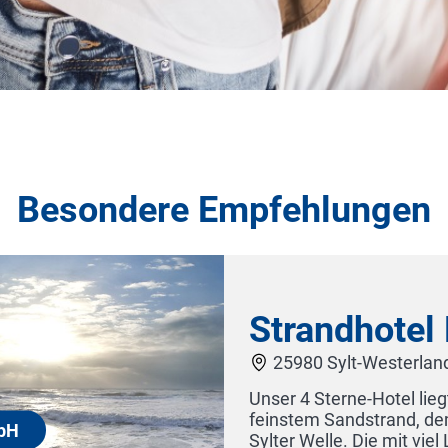
Besondere Empfehlungen
u GmbH
lage direkt an 40 km
und dem Erlebnisbad
ten, großzügigen Zimmer