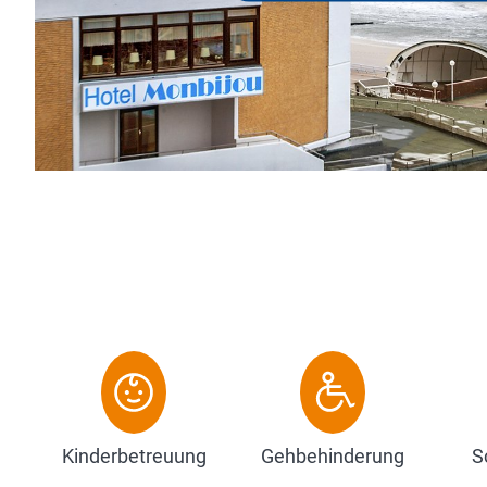
mit Balkon haben überwiegend Meeresblick.
Loggia, Bad, Föhn, Satelliten-TV, Stereo-Anla.
Zum Hotel
Kinderbetreuung
Gehbehinderung
S