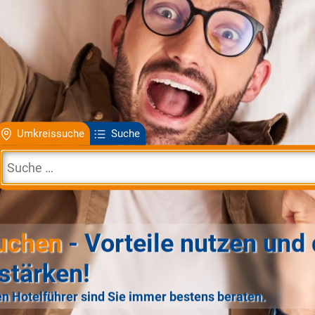
Umkreissuche
Suche
uchen
- Vorteile nutzen und 
stärken!
n Hotelführer sind Sie immer bestens beraten.