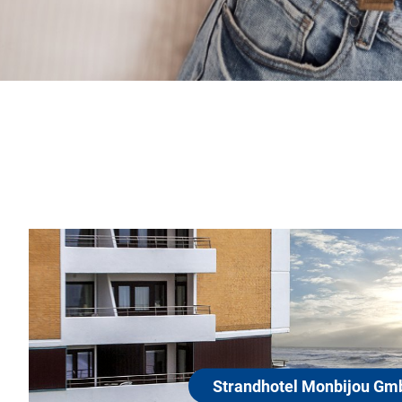
Strandhotel Monbijo
25980 Sylt-Westerland
Unser 4 Sterne-Hotel liegt in ruhiger Spitzen
feinstem Sandstrand, dem Wellness-Center 
Sylter Welle. Die mit viel Liebe eingerichte