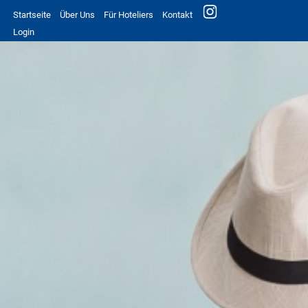
Startseite
Über Uns
Für Hoteliers
Kontakt
Login