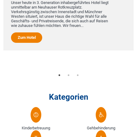
Unser heute in 3. Generation inhabergeführtes Hotel liegt
unmittelbar am Neuhauser Rotkreuzplatz.
Verkehrsgünstig zwischen Innenstadt und Münchner
Westen situiert, ist unser Haus die richtige Wahl für alle
Geschäfts- und Privatreisende, die sich auch auf Reisen
W
wie zuhause fühlen möchten. Wir freuen...
T
M
E
Zum Hotel
S
A
Kategorien
Kinderbetreuung
Gehbehinderung