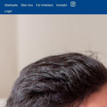
Startseite
Über Uns
Für Hoteliers
Kontakt
Login