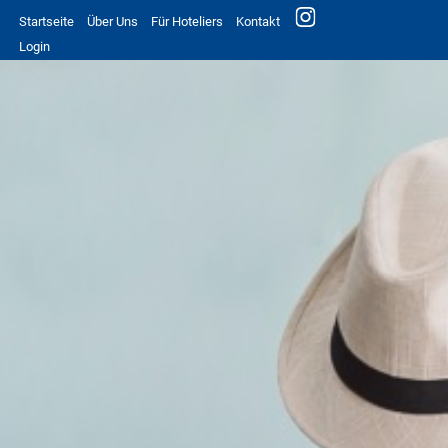
Startseite
Über Uns
Für Hoteliers
Kontakt
Login