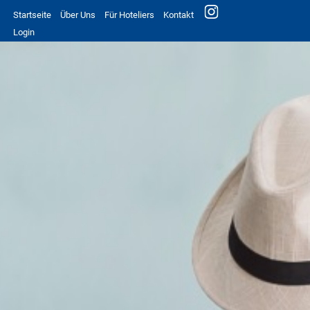
Startseite
Über Uns
Für Hoteliers
Kontakt
Login