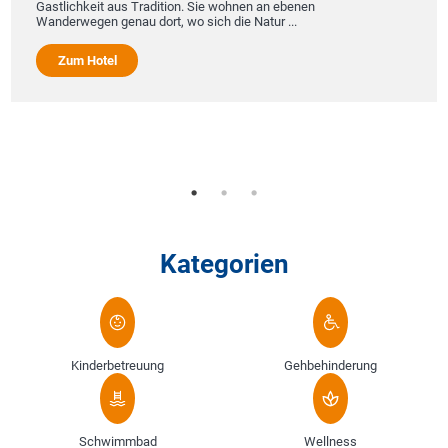
Gastlichkeit aus Tradition. Sie wohnen an ebenen
Wanderwegen genau dort, wo sich die Natur ...
Die
fre
mod
Zum Hotel
Alt
Ein
Uns
Kategorien
Kinderbetreuung
Gehbehinderung
Schwimmbad
Wellness