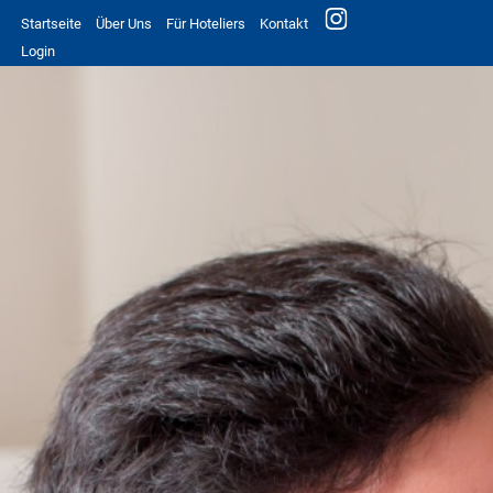
Startseite
Über Uns
Für Hoteliers
Kontakt
Login