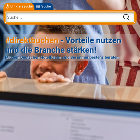
Umkreissuche
Suche
#direktbuchen
- Vorteile nutzen
und die Branche stärken!
Mit dem Deutschen Hotelführer sind Sie immer bestens beraten.