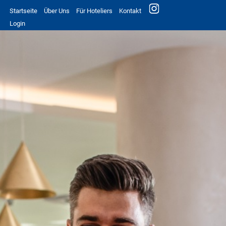
Startseite
Über Uns
Für Hoteliers
Kontakt
Login