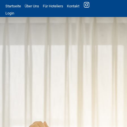
Startseite
Über Uns
Für Hoteliers
Kontakt
Login