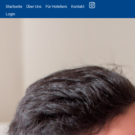
Startseite
Über Uns
Für Hoteliers
Kontakt
Login