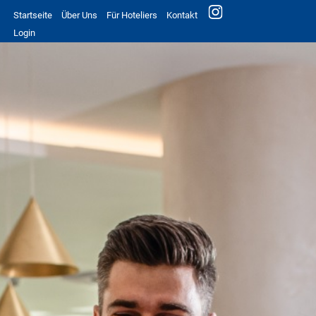
Startseite
Über Uns
Für Hoteliers
Kontakt
Login