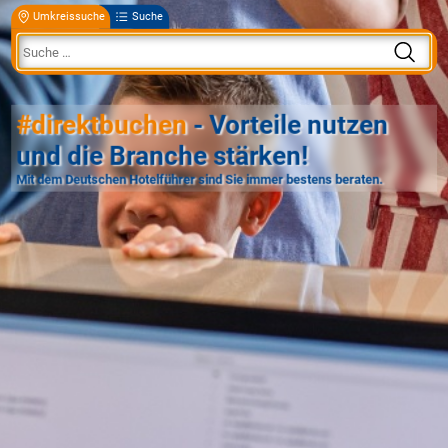
Umkreissuche
Suche
#direktbuchen
- Vorteile nutzen
und die Branche stärken!
Mit dem Deutschen Hotelführer sind Sie immer bestens beraten.