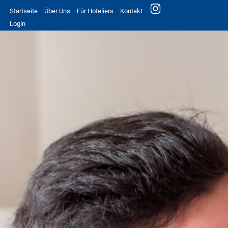
Startseite
Über Uns
Für Hoteliers
Kontakt
Login