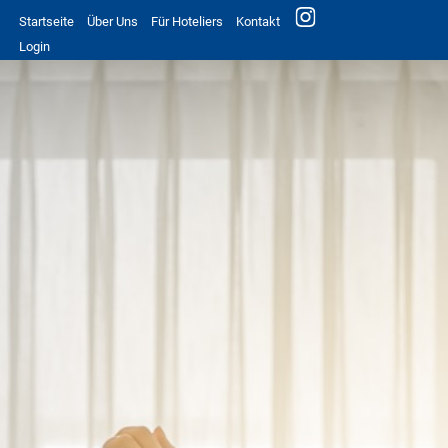
Startseite
Über Uns
Für Hoteliers
Kontakt
Login