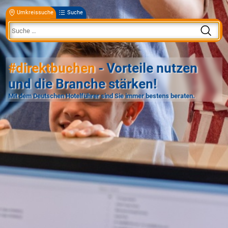
Umkreissuche
Suche
#direktbuchen
- Vorteile nutzen
und die Branche stärken!
Mit dem Deutschen Hotelführer sind Sie immer bestens beraten.