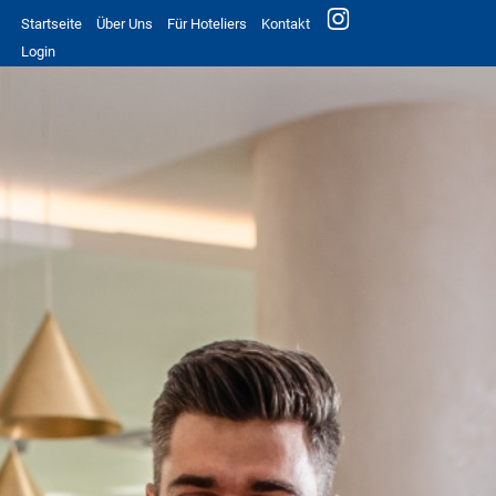
Startseite
Über Uns
Für Hoteliers
Kontakt
Login