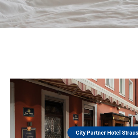
City Pa
97070 Würzb
Das romantische
Hotel Strauss m
Sie recht herzli
el Strauss