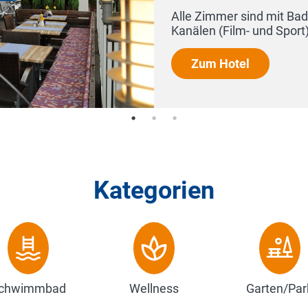
d mit Bad oder Dusche, WC, Flachbild-TV mit 7 Sky-
nd Sport) und 60 internationalen Program...
Kategorien
chwimmbad
Wellness
Garten/Par