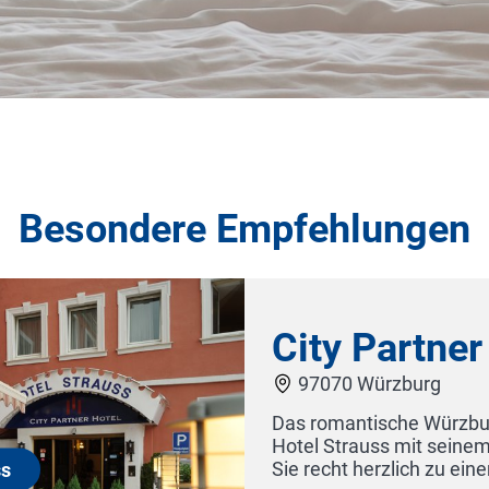
Besondere Empfehlungen
rtner Hotel Strauss
urg
 Würzburg und das zentral gelegene City Partner
it seinem Spezialitäten Restaurant "Würtzburg" laden
ch zu einem Besuch ein.