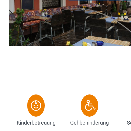
Alle Zimmer sin
Kanälen (Film- u
Zum Hotel
Kinderbetreuung
Gehbehinderung
S