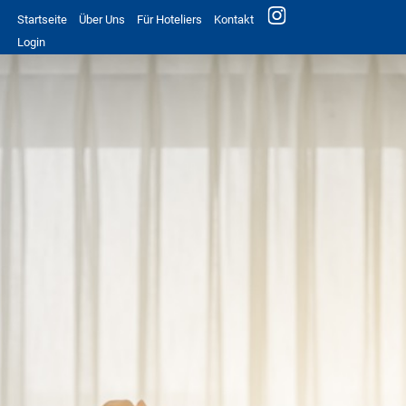
Startseite
Über Uns
Für Hoteliers
Kontakt
Login