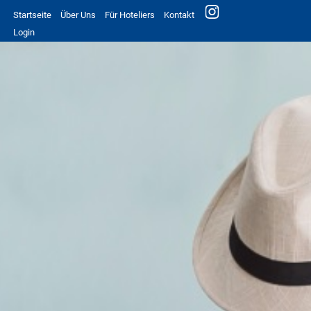
Startseite
Über Uns
Für Hoteliers
Kontakt
Login