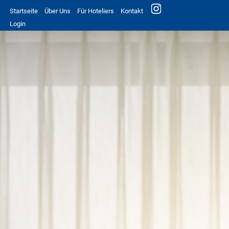
Startseite
Über Uns
Für Hoteliers
Kontakt
Login