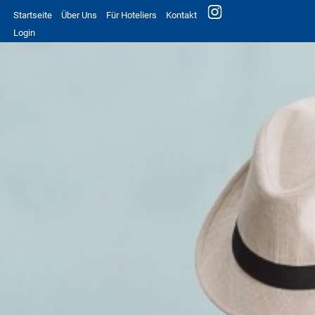
Startseite
Über Uns
Für Hoteliers
Kontakt
Login