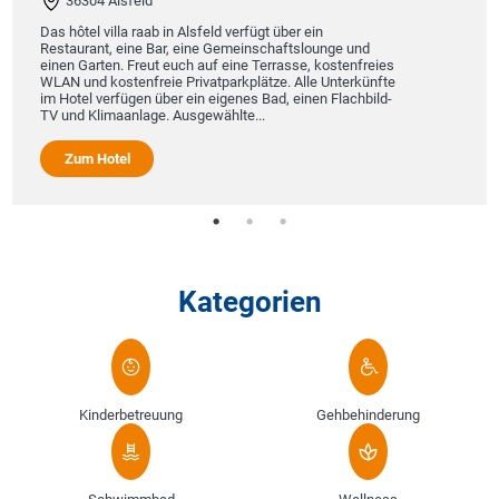
36304 Alsfeld
de
Das hôtel villa raab in Alsfeld verfügt über ein
Kr
Restaurant, eine Bar, eine Gemeinschaftslounge und
Sa
einen Garten. Freut euch auf eine Terrasse, kostenfreies
Ch
WLAN und kostenfreie Privatparkplätze. Alle Unterkünfte
si
im Hotel verfügen über ein eigenes Bad, einen Flachbild-
TV und Klimaanlage. Ausgewählte...
Zum Hotel
Kategorien
Kinderbetreuung
Gehbehinderung