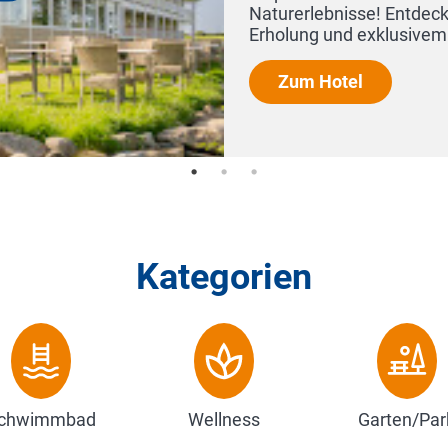
ebnisse! Entdecken Sie die ideale Kombination aus aktive
 und exklusivem Komfort –...
Hotel
Kategorien
chwimmbad
Wellness
Garten/Par