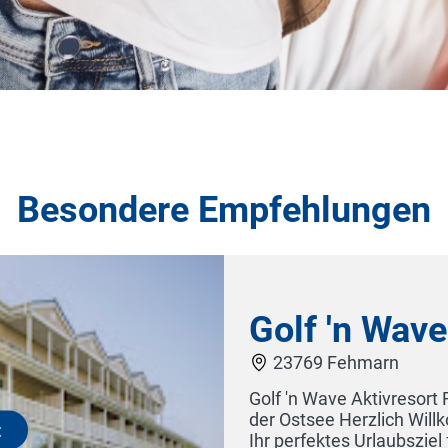
Besondere Empfehlungen
 'n Wave Aktivresort
 Fehmarn
Wave Aktivresort Fehmarn Erlebe ein neues Urlaubsgefühl
ee Herzlich Willkommen im Golf 'n Wave Aktivresort Feh
ktes Urlaubsziel für Sport, Entspannung und einzigartige