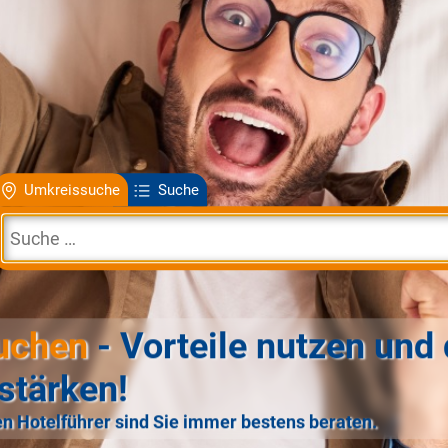
Umkreissuche
Suche
uchen
- Vorteile nutzen und 
stärken!
n Hotelführer sind Sie immer bestens beraten.