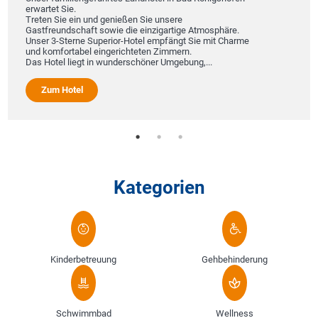
erwartet Sie.
D
Treten Sie ein und genießen Sie unsere
f
Gastfreundschaft sowie die einzigartige Atmosphäre.
m
Unser 3-Sterne Superior-Hotel empfängt Sie mit Charme
A
und komfortabel eingerichteten Zimmern.
E
Das Hotel liegt in wunderschöner Umgebung,...
U
Zum Hotel
Kategorien
Kinderbetreuung
Gehbehinderung
Schwimmbad
Wellness