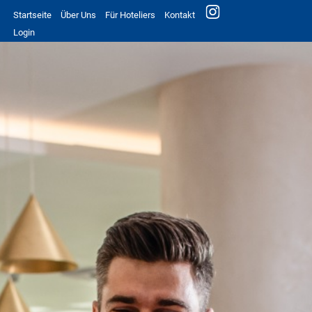
Startseite
Über Uns
Für Hoteliers
Kontakt
Login