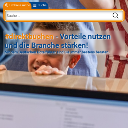
Umkreissuche
Suche
#direktbuchen
- Vorteile nutzen
und die Branche stärken!
Mit dem Deutschen Hotelführer sind Sie immer bestens beraten.