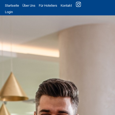
Startseite
Über Uns
Für Hoteliers
Kontakt
Login