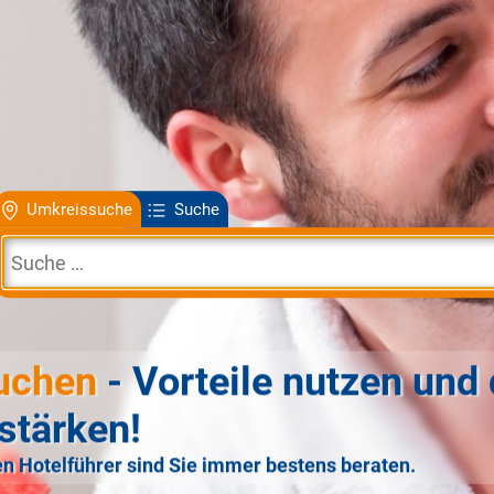
Umkreissuche
Suche
uchen
- Vorteile nutzen und 
stärken!
n Hotelführer sind Sie immer bestens beraten.