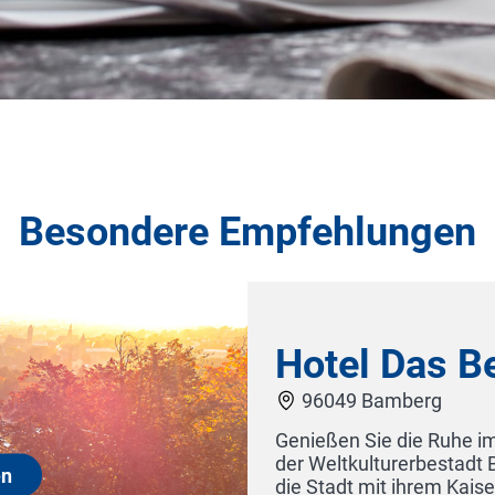
Besondere Empfehlungen
schlößchen
 über dem Trubel der Altstadtgassen
. Lassen Sie sich vom Ausblick über
i Tag und bei Nacht verzaubern.