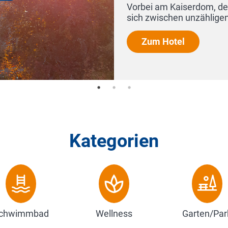
nz und dem Alten Rathaus finden Sie
Res...
Kategorien
chwimmbad
Wellness
Garten/Par