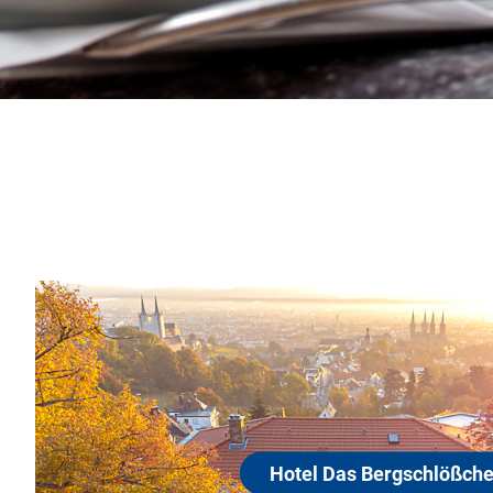
Hotel Das Berg
96049 Bamberg
Genießen Sie die Ruhe im Grünen
der Weltkulturerbestadt Bamberg
die Stadt mit ihrem Kaiserdom be