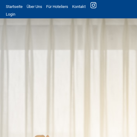
Startseite
Über Uns
Für Hoteliers
Kontakt
Login