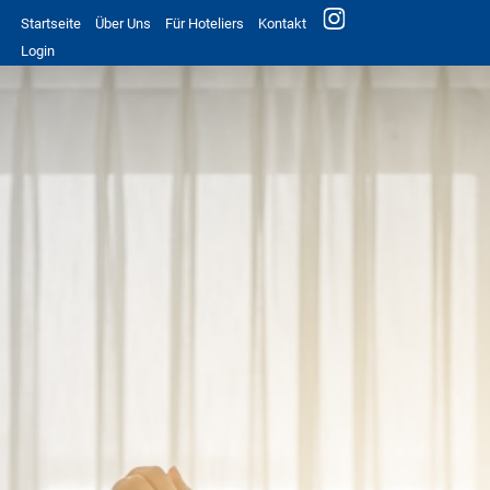
Startseite
Über Uns
Für Hoteliers
Kontakt
Login