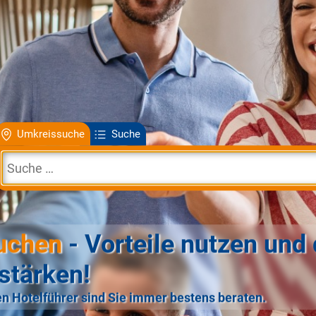
Umkreissuche
Suche
uchen
- Vorteile nutzen und 
stärken!
n Hotelführer sind Sie immer bestens beraten.