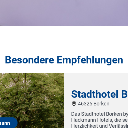
Besondere Empfehlungen
Stadthotel Borken by Hack
46325 Borken
as Stadthotel Borken by Hackmann ist Teil der familieng
ackmann Hotels, die seit 1986 für ehrliche Gastfreundsch
erzlichkeit und Verlässlichkeit stehen. Zentral gelegen, 