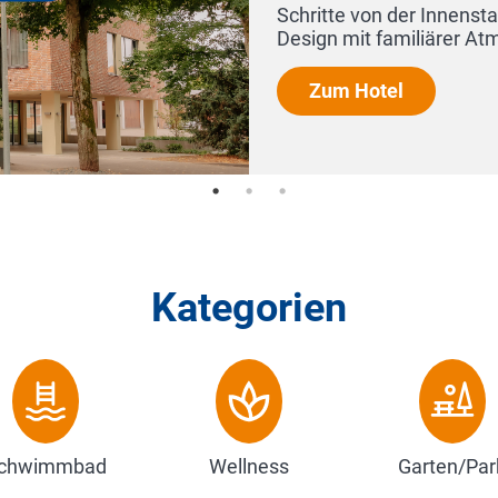
chritte von der Innenstadt entfernt, verbindet das Hotel
esign mit familiärer Atmosphäre – un...
Zum Hotel
Kategorien
chwimmbad
Wellness
Garten/Par