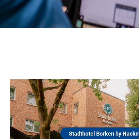
D
H
thotel Borken by Hackmann
H