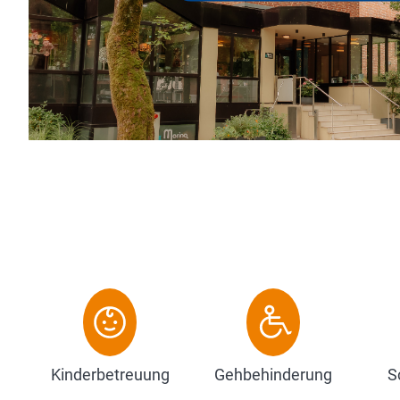
S
D
Kinderbetreuung
Gehbehinderung
S