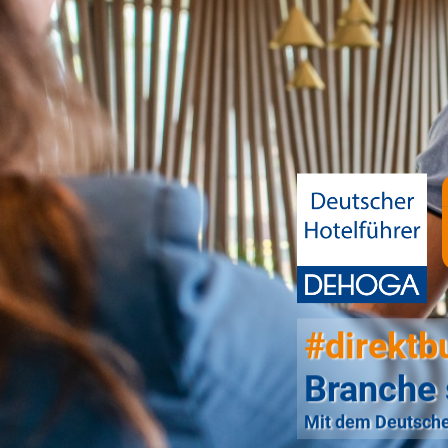
#direktb
Branche 
Mit dem Deutsche