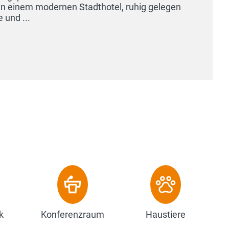
Um
Hau
k
Konferenzraum
Haustiere