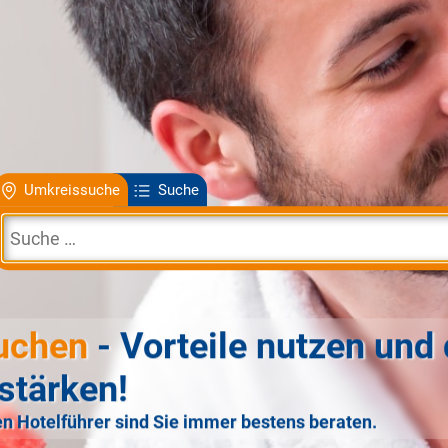
Umkreissuche
Suche
uchen
- Vorteile nutzen und 
stärken!
n Hotelführer sind Sie immer bestens beraten.