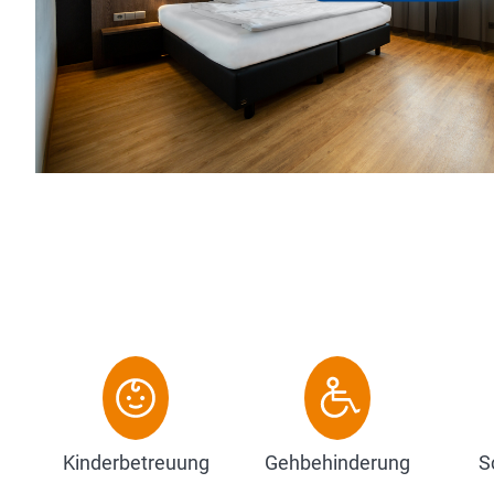
freundliche Atmosphäre in einem modernen Stadtho
am Ende einer Sackgasse und ...
Zum Hotel
Kinderbetreuung
Gehbehinderung
S