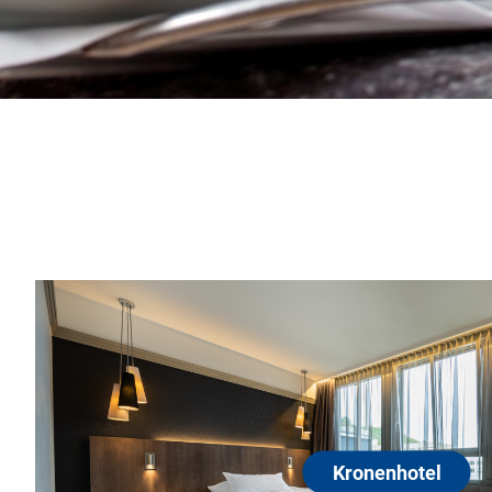
Kronenhotel
70174 Stuttgart-Mitte
Auf Anfrage günstige Wochenendpreise und Neben
Ganz gleich, ob Sie beruflich oder privat in Stuttgart
Hotel ist der ideale Ausgangspunkt für Ihre Aktivitä