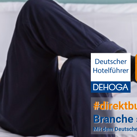
#direktb
Branche 
Mit dem Deutsche