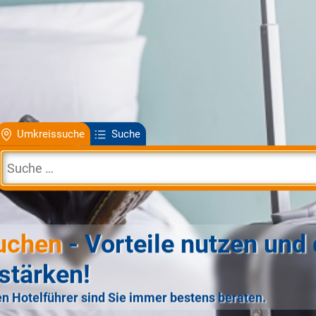
Umkreissuche
Suche
uchen
- Vorteile nutzen und 
stärken!
n Hotelführer sind Sie immer bestens beraten.