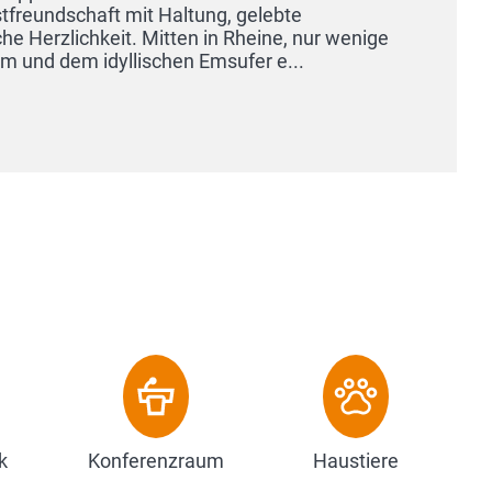
Einflüssen u
Produkten ei
Zum Hot
k
Konferenzraum
Haustiere