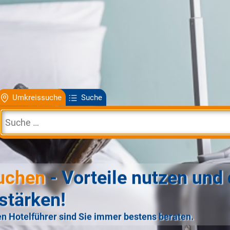
Umkreissuche
Suche
uchen
- Vorteile nutzen und 
stärken!
n Hotelführer sind Sie immer bestens beraten.