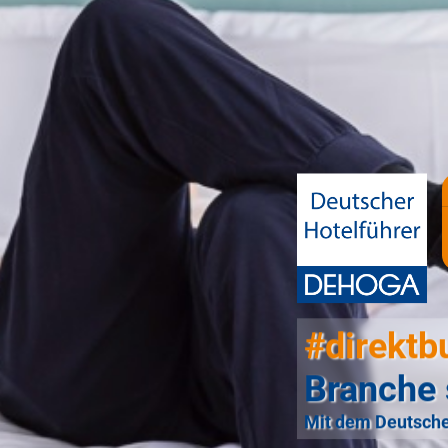
#direktb
Branche 
Mit dem Deutsche