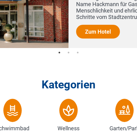
ur wenige
Kategorien
chwimmbad
Wellness
Garten/Par