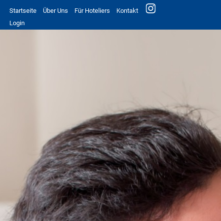
Startseite
Über Uns
Für Hoteliers
Kontakt
Login