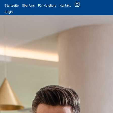
Startseite
Über Uns
Für Hoteliers
Kontakt
Login