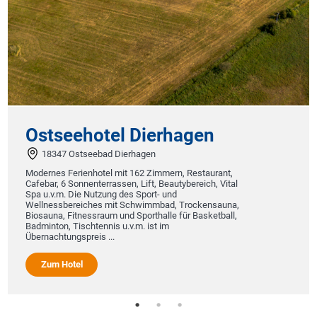
seehotel Dierhagen
47 Ostseebad Dierhagen
es Ferienhotel mit 162 Zimmern, Restaurant,
, 6 Sonnenterrassen, Lift, Beautybereich, Vital
v.m. Die Nutzung des Sport- und
ssbereiches mit Schwimmbad, Trockensauna,
na, Fitnessraum und Sporthalle für Basketball,
on, Tischtennis u.v.m. ist im
chtungspreis ...
m Hotel