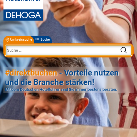
Umkreissuche
Suche
#direktbuchen
- Vorteile nutzen
und die Branche stärken!
Mit dem Deutschen Hotelführer sind Sie immer bestens beraten.