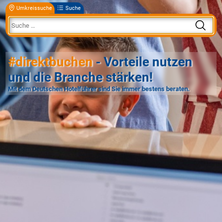
Umkreissuche
Suche
#direktbuchen
- Vorteile nutzen
und die Branche stärken!
Mit dem Deutschen Hotelführer sind Sie immer bestens beraten.