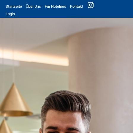
Startseite
Über Uns
Für Hoteliers
Kontakt
Login