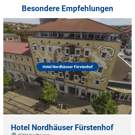
Besondere Empfehlungen
Hotel Nordhäuser Fürstenhof
H
Das 
Zen
Hotel Nordhäuser Fürstenhof
sei
pri