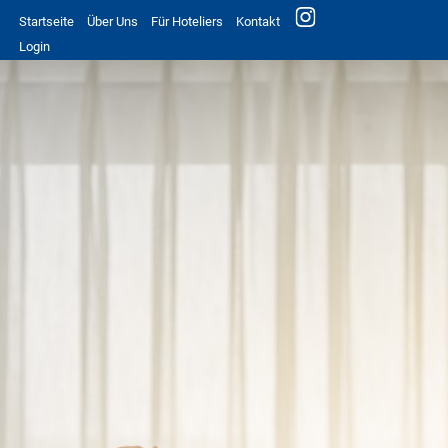
Startseite
Über Uns
Für Hoteliers
Kontakt
Login