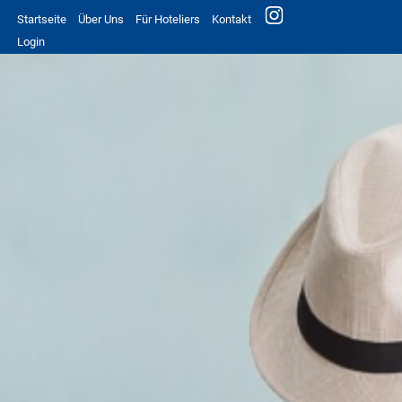
Startseite
Über Uns
Für Hoteliers
Kontakt
Login