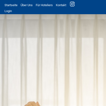
Startseite
Über Uns
Für Hoteliers
Kontakt
Login