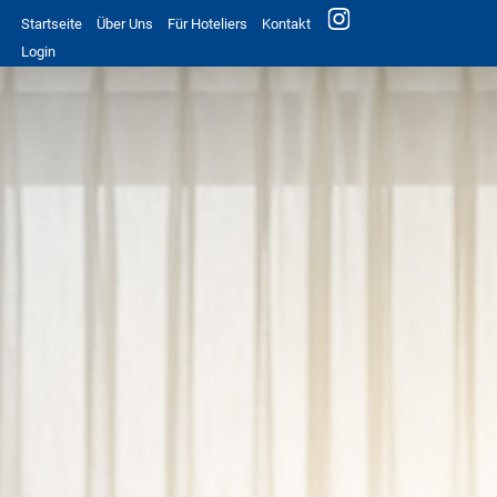
Startseite
Über Uns
Für Hoteliers
Kontakt
Login