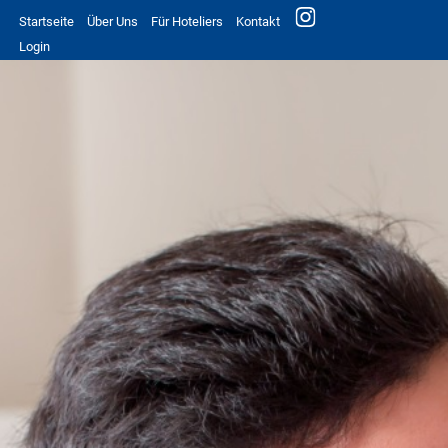
Startseite
Über Uns
Für Hoteliers
Kontakt
Login