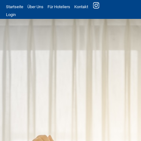
Startseite
Über Uns
Für Hoteliers
Kontakt
Login